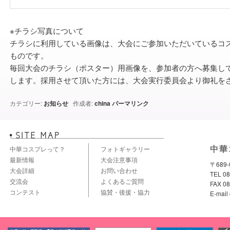
※チラシ写真について
チラシに利用している画像は、大会にご参加いただいているコ
ものです。
毎回大会のチラシ（ポスター）用画像を、参加者の方へ募集し
します。採用させて頂いた方には、大会実行委員会より御礼を
カテゴリー:
お知らせ
作成者:
china
パーマリンク
中華
中華コスプレって？
フォトギャラリー
最新情報
大会注意事項
〒689
大会詳細
お問い合わせ
TEL 
交流会
よくあるご質問
FAX 08
コンテスト
協賛・後援・協力
E-mail