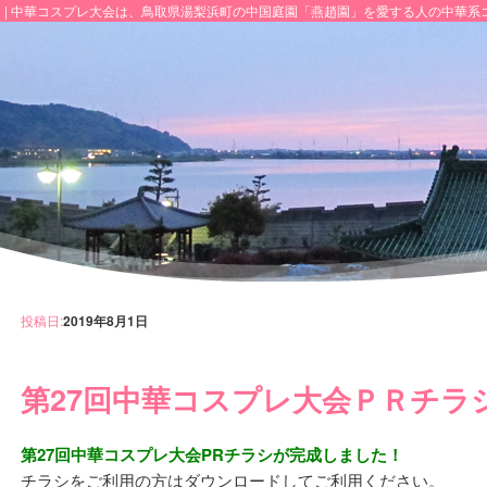
 | 中華コスプレ大会は、鳥取県湯梨浜町の中国庭園「燕趙園」を愛する人の中華系
投稿日:
2019年8月1日
第27回中華コスプレ大会ＰＲチラ
第27回中華コスプレ大会PRチラシが完成しました！
チラシをご利用の方はダウンロードしてご利用ください。