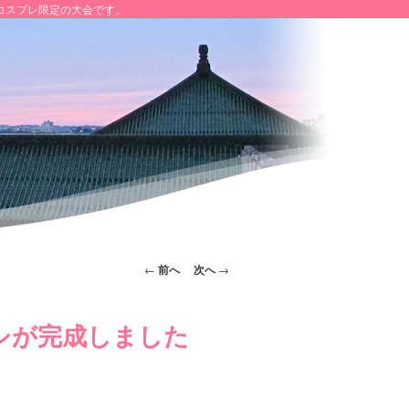
コスプレ限定の大会です。
投稿ナビゲー
←
前へ
次へ
→
ション
シが完成しました