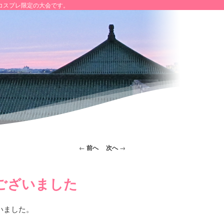
コスプレ限定の大会です。
投稿ナビゲー
←
前へ
次へ
→
ション
ございました
いました。