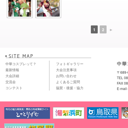
1
2
►
中華
中華コスプレって？
フォトギャラリー
最新情報
大会注意事項
〒689
大会詳細
お問い合わせ
TEL 
交流会
よくあるご質問
FAX 08
コンテスト
協賛・後援・協力
E-mail